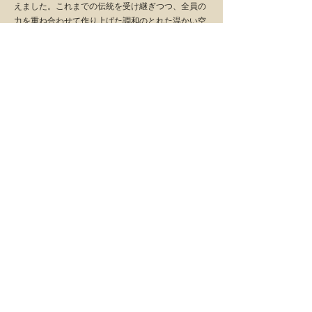
えました。これまでの伝統を受け継ぎつつ、全員の
力を重ね合わせて作り上げた調和のとれた温かい空
間を、来場者にも共に楽しんでもらいたいと願って
います。
〒101-8360
東京都千代田区神田三崎町1-3-2
日本大学経済学部本館６階三崎祭実行委員会室
03-3219-3352
©
2017-2023
三崎祭実行委員会